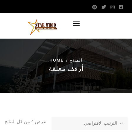
المنتج
HOME
أرفف معلقة
عرض ⁦4⁩ من كل النتائج