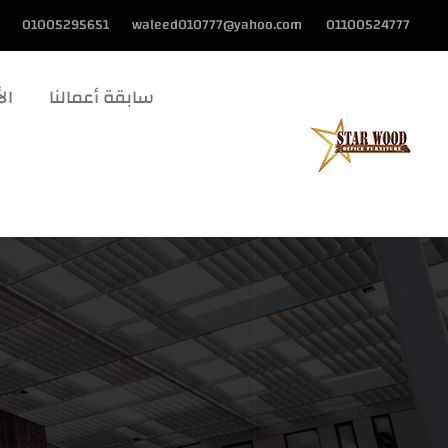
01005295651
waleed010777@yahoo.com
01100524777
سابقة أعمالنا
الأ