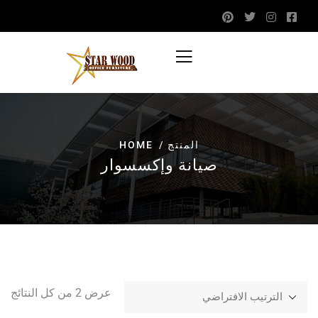
المنتج
HOME
صيانة وإكسسوار
عرض ⁦2⁩ من كل النتائج