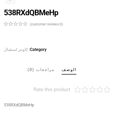
538RXdQBMeHp
customer reviews)
0
(
0
5
0
out
of
ed
on
Category:
كاونتر استقبال
er
ngs
الوصف
مراجعات (0)
Rate this product
538RXdQBMeHp