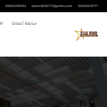
01005295651
waleed010777@yahoo.com
01100524777
سابقة أعمالنا
الأ