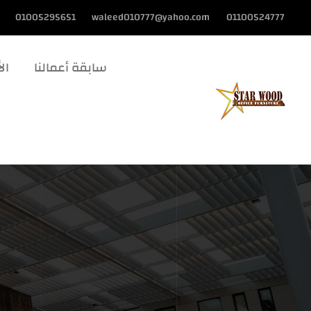
01005295651
waleed010777@yahoo.com
01100524777
سابقة أعمالنا
الأ