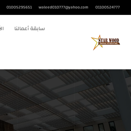
01005295651
waleed010777@yahoo.com
01100524777
سابقة أعمالنا
الأ