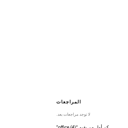
المراجعات
لا توجد مراجعات بعد.
كن أول من يقيم “office (4)”