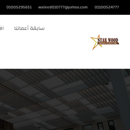
01005295651
waleed010777@yahoo.com
01100524777
سابقة أعمالنا
الأ