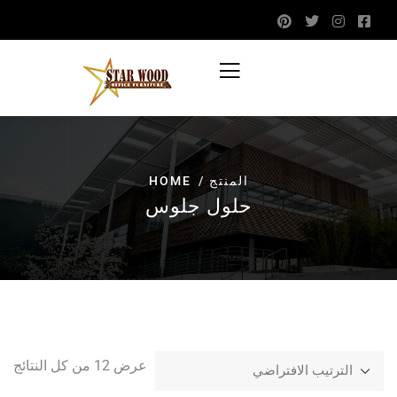
المنتج
HOME
حلول جلوس
عرض ⁦12⁩ من كل النتائج