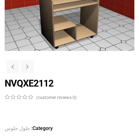
NVQXE2112
customer reviews)
0
(
0
5
0
out
of
ed
on
Category:
حلول جلوس
er
ngs