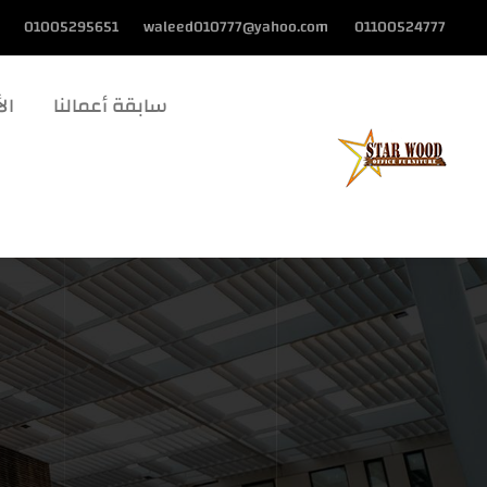
01005295651
waleed010777@yahoo.com
01100524777
سابقة أعمالنا
الأ